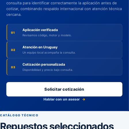
consulta para identificar correctamente la aplicación antes de
cotizar, combinando respaldo internacional con atención técnica
cercana.
Aplicación verificada
01
Revisamos código, motor y modelo.
Atención en Uruguay
02
Un equipo local acompaña la consulta.
Cotización personalizada
03
Disponibilidad y precio bajo consulta.
Solicitar cotización
Hablar con un asesor
→
CATÁLOGO TÉCNICO
Repuestos seleccionados