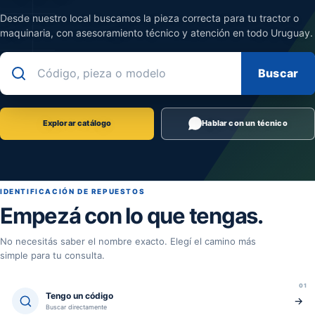
Desde nuestro local buscamos la pieza correcta para tu tractor o
maquinaria, con asesoramiento técnico y atención en todo Uruguay.
Buscar
Buscar un repuesto
Explorar catálogo
Hablar con un técnico
IDENTIFICACIÓN DE REPUESTOS
Empezá con lo que tengas.
No necesitás saber el nombre exacto. Elegí el camino más
simple para tu consulta.
01
Tengo un código
→
Buscar directamente