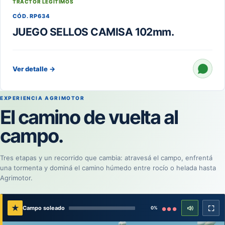
TRACTOR LEGITIMOS
CÓD. RP634
JUEGO SELLOS CAMISA 102mm.
Ver detalle
→
EXPERIENCIA AGRIMOTOR
El camino de vuelta al
campo.
Tres etapas y un recorrido que cambia: atravesá el campo, enfrentá
una tormenta y dominá el camino húmedo entre rocío o helada hasta
Agrimotor.
★
Campo soleado
0%
●●●