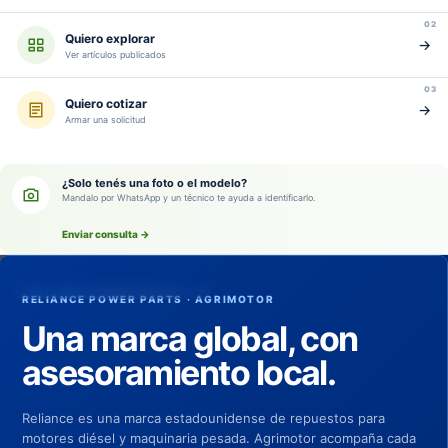
02
Quiero explorar
→
Ver artículos publicados
03
Quiero cotizar
→
Armar una solicitud
¿Solo tenés una foto o el modelo?
Mandalo por WhatsApp y un técnico te ayuda a identificarlo.
Reliance en Agrimotor
Exhibición en nuestro local · Cerro Largo 1266
Enviar consulta
→
Representación oficial en Uruguay
RELIANCE POWER PARTS · AGRIMOTOR
Una marca global, con
asesoramiento local.
Reliance es una marca estadounidense de repuestos para
motores diésel y maquinaria pesada. Agrimotor acompaña cada